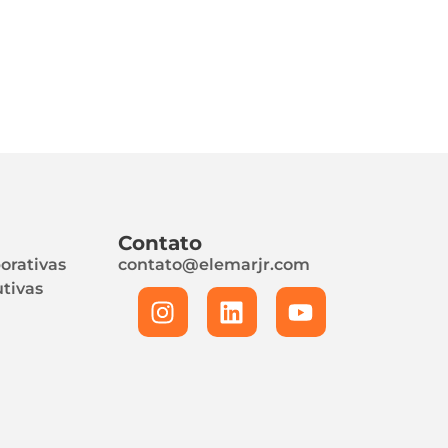
Contato
orativas
contato@elemarjr.com
tivas