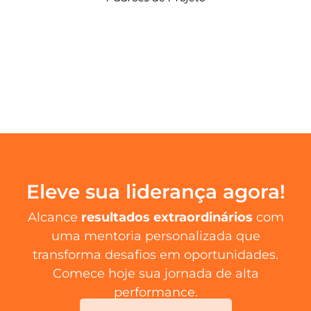
Eleve sua liderança agora!
Alcance
resultados extraordinários
com
uma mentoria personalizada que
transforma desafios em oportunidades.
Comece hoje sua jornada de alta
performance.