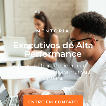
MENTORIA
Executivos de Alta
Performance
Chegou a hora de liderar com
excelência e transformar sua
carreira.
ENTRE EM CONTATO