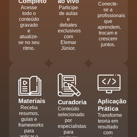
Completo
ao vivo
Conecte-
Acesse
Participe
se a
todo o
de aulas
profissionais
conteúdo
e
que
gravado
debates
aprendem,
e
exclusivos
trocam e
atualize-
com
crescem
se no seu
Elemar
juntos.
ritmo.
Júnior.
Materiais
Aplicação
Curadoria
Receba
Prática
Conteúdo
resumos,
selecionado
Transforme
guias e
por
teoria em
frameworks
especialistas
resultado
para
para
com
aplicar o