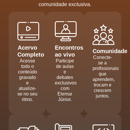
comunidade exclusiva.
Acervo
Encontros
Comunidade
Completo
ao vivo
Conecte-
Acesse
Participe
se a
todo o
de aulas
profissionais
conteúdo
e
que
gravado
debates
aprendem,
e
exclusivos
trocam e
atualize-
com
crescem
se no seu
Elemar
juntos.
ritmo.
Júnior.