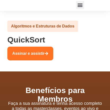
ACESSAR PLATAFORMA
Algoritmos e Estruturas de Dados
QuickSort
Assinar e assistir
Benefícios para
Membros
Faça a sua assinatura e tenha acesso completo
a todas as masterclasses, eventos ao vivo e