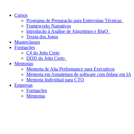
Cursos
Programa de Preparação para Entrevistas Técnicas
Frameworks Narrativos
Introdução à Análise de Algoritmos e BigO
Teoria dos Jogos
Masterclasses
Formações
C# do Jeito Certo
DDD do Jeito Certo
Mentorias
Mentoria de Alta Performance para Executivos
Mentoria em Arquitetura de software com ênfase em IA
Mentoria Individual para CTO
Empresas
Formações
Mentorias