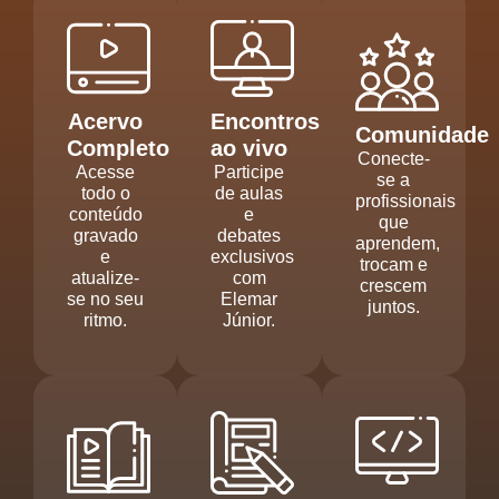
Acervo
Encontros
Comunidade
Completo
ao vivo
Conecte-
Acesse
Participe
se a
todo o
de aulas
profissionais
conteúdo
e
que
gravado
debates
aprendem,
e
exclusivos
trocam e
atualize-
com
crescem
se no seu
Elemar
juntos.
ritmo.
Júnior.