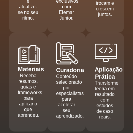
e
exclusivos
trocam e
atualize-
com
crescem
se no seu
Elemar
juntos.
ritmo.
Júnior.
Materiais
Aplicação
Curadoria
Receba
Prática
Conteúdo
resumos,
selecionado
Transforme
guias e
por
teoria em
frameworks
especialistas
resultado
para
para
com
aplicar o
acelerar
estudos
que
seu
de caso
aprendeu.
aprendizado.
reais.