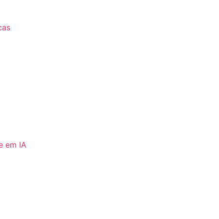
icas
e em IA