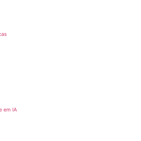
icas
e em IA