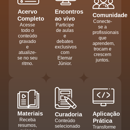
Acervo
Encontros
Comunidade
Completo
ao vivo
Conecte-
Acesse
Participe
se a
todo o
de aulas
profissionais
conteúdo
e
que
gravado
debates
aprendem,
e
exclusivos
trocam e
atualize-
com
crescem
se no seu
Elemar
juntos.
ritmo.
Júnior.
Materiais
Aplicação
Curadoria
Receba
Prática
Conteúdo
resumos,
selecionado
Transforme