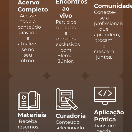
Encontros
Acervo
Comunidad
ao
Completo
Conecte-
vivo
Acesse
se a
todo o
Participe
profissionais
conteúdo
de aulas
que
gravado
e
aprendem,
e
debates
trocam
atualize-
exclusivos
e
se no
com
crescem
seu
Elemar
juntos.
ritmo.
Júnior.
Aplicação
Materiais
Curadoria
Prática
Receba
Conteúdo
Transforme
resumos,
selecionado
teoria