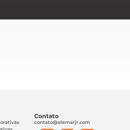
Contato
orativas
contato@elemarjr.com
tivas