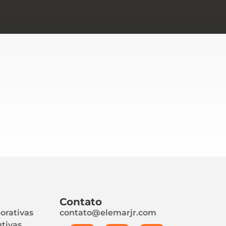
Contato
orativas
contato@elemarjr.com
tivas