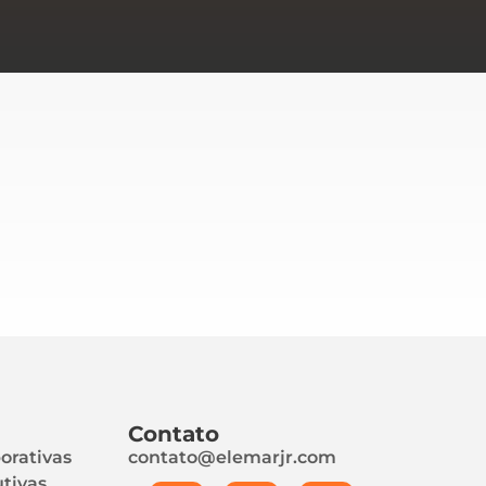
Contato
orativas
contato@elemarjr.com
tivas