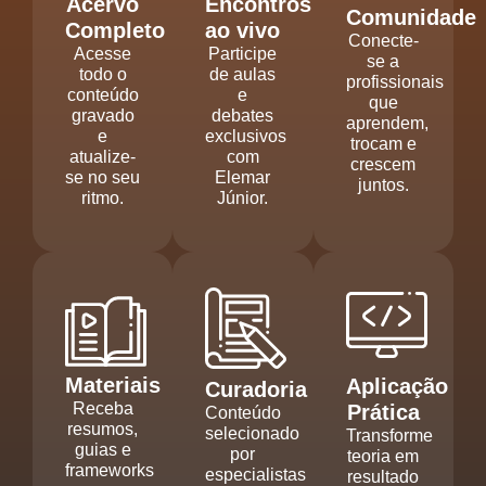
Acervo
Encontros
Comunidade
Completo
ao vivo
Conecte-
Acesse
Participe
se a
todo o
de aulas
profissionais
conteúdo
e
que
gravado
debates
aprendem,
e
exclusivos
trocam e
atualize-
com
crescem
se no seu
Elemar
juntos.
ritmo.
Júnior.
Materiais
Aplicação
Curadoria
Receba
Prática
Conteúdo
resumos,
selecionado
Transforme
guias e
por
teoria em
frameworks
especialistas
resultado