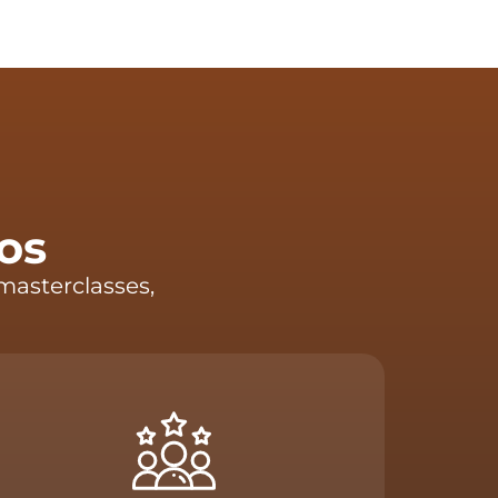
os
masterclasses,