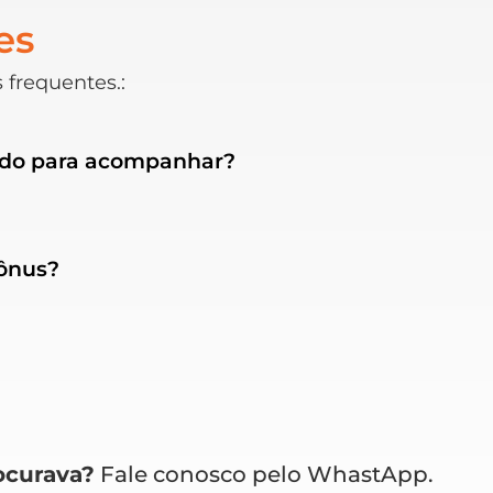
es
 frequentes.:
ado para acompanhar?
bônus?
ocurava?
Fale conosco pelo WhastApp.