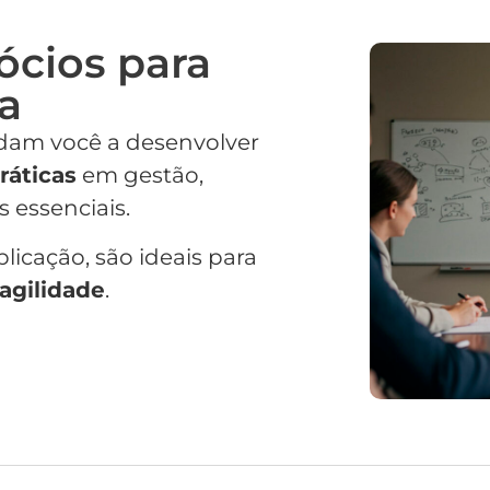
ócios para
ia
udam você a desenvolver
ráticas
em gestão,
 essenciais.
licação, são ideais para
agilidade
.