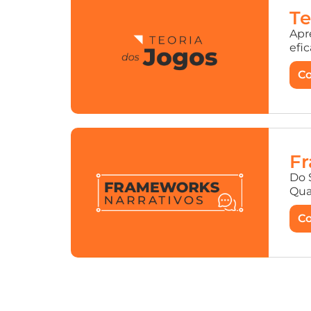
Te
Apr
efi
Co
Fr
Do 
Qua
Co