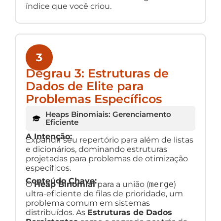
índice que você criou.
3
Degrau 3: Estruturas de
Dados de Elite para
Problemas Específicos
Heaps Binomiais: Gerenciamento
Eficiente
A Intenção:
Expandir seu repertório para além de listas
e dicionários, dominando estruturas
projetadas para problemas de otimização
específicos.
Conteúdo Chave:
O
Heap Binomial
para a união (
merge
)
ultra-eficiente de filas de prioridade, um
problema comum em sistemas
distribuídos. As
Estruturas de Dados