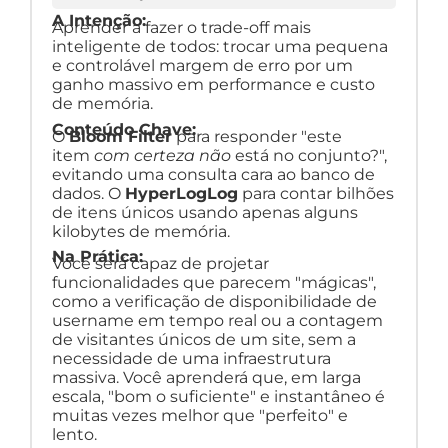
A Intenção:
Aprender a fazer o trade-off mais
inteligente de todos: trocar uma pequena
e controlável margem de erro por um
ganho massivo em performance e custo
de memória.
Conteúdo Chave:
O
Bloom Filter
para responder "este
item
com certeza não
está no conjunto?",
evitando uma consulta cara ao banco de
dados. O
HyperLogLog
para contar bilhões
de itens únicos usando apenas alguns
kilobytes de memória.
Na Prática:
Você será capaz de projetar
funcionalidades que parecem "mágicas",
como a verificação de disponibilidade de
username em tempo real ou a contagem
de visitantes únicos de um site, sem a
necessidade de uma infraestrutura
massiva. Você aprenderá que, em larga
escala, "bom o suficiente" e instantâneo é
muitas vezes melhor que "perfeito" e
lento.