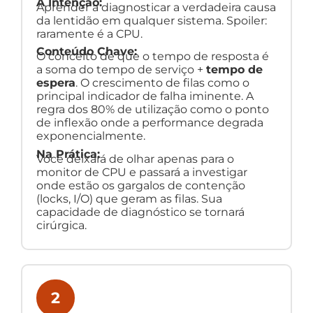
A Intenção:
Aprender a diagnosticar a verdadeira causa
da lentidão em qualquer sistema. Spoiler:
raramente é a CPU.
Conteúdo Chave:
O conceito de que o tempo de resposta é
a soma do tempo de serviço +
tempo de
espera
. O crescimento de filas como o
principal indicador de falha iminente. A
regra dos 80% de utilização como o ponto
de inflexão onde a performance degrada
exponencialmente.
Na Prática:
Você deixará de olhar apenas para o
monitor de CPU e passará a investigar
onde estão os gargalos de contenção
(locks, I/O) que geram as filas. Sua
capacidade de diagnóstico se tornará
cirúrgica.
2