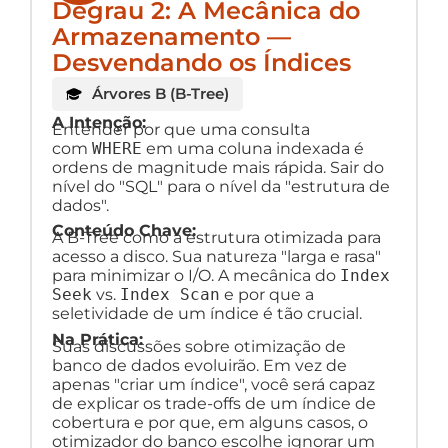
Degrau 2: A Mecânica do
Armazenamento —
Desvendando os Índices
Árvores B (B-Tree)
A Intenção:
Entender por que uma consulta
com
WHERE
em uma coluna indexada é
ordens de magnitude mais rápida. Sair do
nível do "SQL" para o nível da "estrutura de
dados".
Conteúdo Chave:
A B-Tree como a estrutura otimizada para
acesso a disco. Sua natureza "larga e rasa"
para minimizar o I/O. A mecânica do
Index
Seek
vs.
Index Scan
e por que a
seletividade de um índice é tão crucial.
Na Prática:
Suas discussões sobre otimização de
banco de dados evoluirão. Em vez de
apenas "criar um índice", você será capaz
de explicar os trade-offs de um índice de
cobertura e por que, em alguns casos, o
otimizador do banco escolhe ignorar um