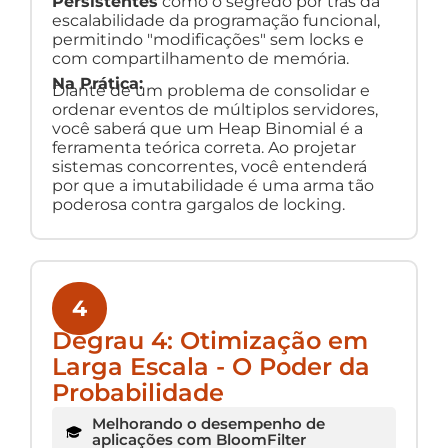
Persistentes
como o segredo por trás da
escalabilidade da programação funcional,
permitindo "modificações" sem locks e
com compartilhamento de memória.
Na Prática:
Diante de um problema de consolidar e
ordenar eventos de múltiplos servidores,
você saberá que um Heap Binomial é a
ferramenta teórica correta. Ao projetar
sistemas concorrentes, você entenderá
por que a imutabilidade é uma arma tão
poderosa contra gargalos de locking.
4
Degrau 4: Otimização em
Larga Escala - O Poder da
Probabilidade
Melhorando o desempenho de
aplicações com BloomFilter