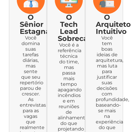
O
O
O
Sênior
Tech
Arquiteto
Estagnado
Lead
Intuitivo
Sobrecarregado
Você
Você
domina
tem
Você é a
suas
boas
referência
tarefas
ideias de
técnica
diárias,
arquitetura,
do time,
mas
mas luta
mas
sente
para
passa
que seu
justificar
mais
repertório
suas
tempo
parou de
decisões
apagando
crescer.
com
incêndios
As
profundidade,
e em
entrevistas
baseando-
reuniões
para as
se mais
de
vagas
na
alinhamento
que
experiência
do que
realmente
do que
projetando