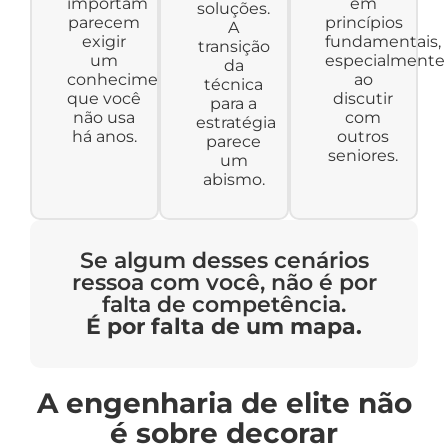
importam
em
soluções.
parecem
princípios
A
exigir
fundamentais,
transição
um
especialmente
da
conhecimento
ao
técnica
que você
discutir
para a
não usa
com
estratégia
há anos.
outros
parece
seniores.
um
abismo.
Se algum desses cenários
ressoa com você, não é por
falta de competência.
É por falta de um mapa.
A engenharia de elite não
é sobre decorar