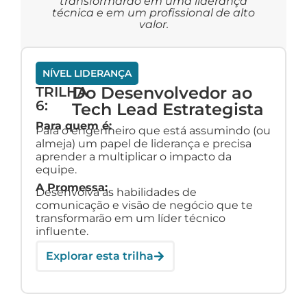
transformarão em uma liderança
técnica e em um profissional de alto
valor.
NÍVEL LIDERANÇA
Do Desenvolvedor ao
TRILHA
6:
Tech Lead Estrategista
Para quem é:
Para o engenheiro que está assumindo (ou
almeja) um papel de liderança e precisa
aprender a multiplicar o impacto da
equipe.
A Promessa:
Desenvolva as habilidades de
comunicação e visão de negócio que te
transformarão em um líder técnico
influente.
Explorar esta trilha