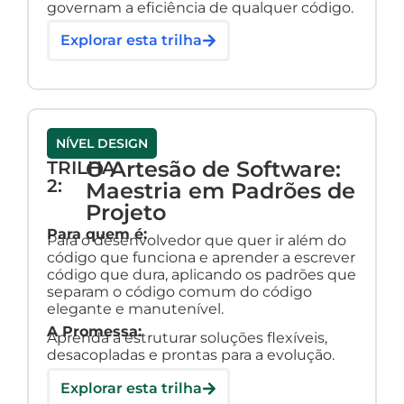
governam a eficiência de qualquer código.
Explorar esta trilha
NÍVEL DESIGN
O Artesão de Software:
TRILHA
2:
Maestria em Padrões de
Projeto
Para quem é:
Para o desenvolvedor que quer ir além do
código que funciona e aprender a escrever
código que dura, aplicando os padrões que
separam o código comum do código
elegante e manutenível.
A Promessa:
Aprenda a estruturar soluções flexíveis,
desacopladas e prontas para a evolução.
Explorar esta trilha