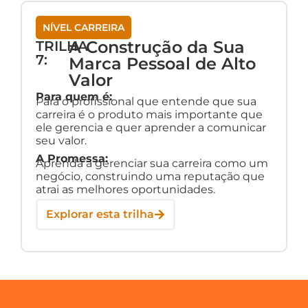
NÍVEL CARREIRA
A Construção da Sua
TRILHA
7:
Marca Pessoal de Alto
Valor
Para quem é:
Para o profissional que entende que sua
carreira é o produto mais importante que
ele gerencia e quer aprender a comunicar
seu valor.
A Promessa:
Aprenda a gerenciar sua carreira como um
negócio, construindo uma reputação que
atrai as melhores oportunidades.
Explorar esta trilha