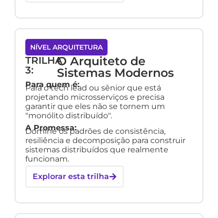
NÍVEL ARQUITETURA
O Arquiteto de
TRILHA
3:
Sistemas Modernos
Para quem é:
Para o tech lead ou sênior que está
projetando microsserviços e precisa
garantir que eles não se tornem um
"monólito distribuído".
A Promessa:
Domine os padrões de consistência,
resiliência e decomposição para construir
sistemas distribuídos que realmente
funcionam.
Explorar esta trilha