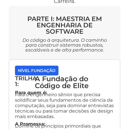
Carreira.
PARTE I: MAESTRIA EM
ENGENHARIA DE
SOFTWARE
Do código à arquitetura. O caminho
para construir sistemas robustos,
escaláveis e de alta performance.
NÍVEL FUNDAÇÃO
A Fundação do
TRILHA
1:
Código de Elite
Para quem é:
Para o engenheiro sênior que precisa
solidificar seus fundamentos de ciência da
computação, seja para dominar entrevistas
técnicas ou para tomar decisões de design
mais embasadas.
A Promessa:
Domine os princípios primordiais que