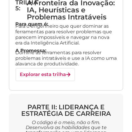
A Fronteira da Inovação:
TRILHA
5:
IA, Heurísticas e
Problemas Intratáveis
Para quem é:
Para o engenheiro que quer dominar as
ferramentas para resolver problemas que
parecem impossíveis e navegar na nova
era da Inteligência Artificial.
A Promessa:
Domine as ferramentas para resolver
problemas intratáveis e use a IA como uma
alavanca de produtividade.
Explorar esta trilha
PARTE II: LIDERANÇA E
ESTRATÉGIA DE CARREIRA
O código é o meio, não o fim.
Desenvolva as habilidades que te